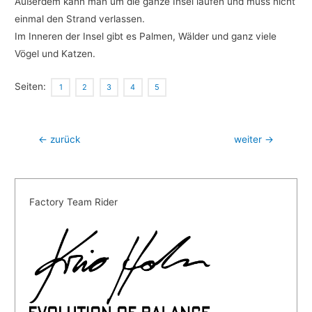
Außerdem kann man um die ganze Insel laufen und muss nicht
einmal den Strand verlassen.
Im Inneren der Insel gibt es Palmen, Wälder und ganz viele
Vögel und Katzen.
Seiten:
1
2
3
4
5
Beitragsnavigation
←
zurück
weiter
→
Factory Team Rider