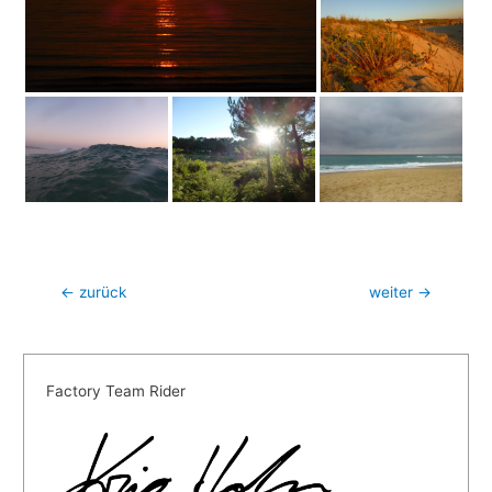
Beitragsnavigation
←
zurück
weiter
→
Factory Team Rider