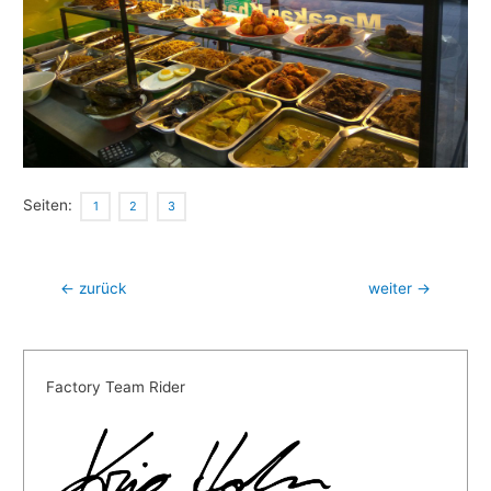
Seiten:
1
2
3
Beitragsnavigation
←
zurück
weiter
→
Factory Team Rider